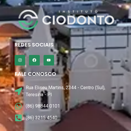
REDES SOCIAIS
FALE CONOSCO
Rua Eliseu Martins, 2344 - Centro (Sul),
Teresina - PI
(86) 98844 0101
(86) 3215 4540