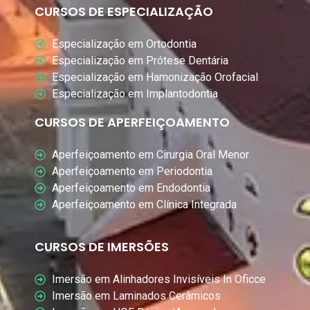
CURSOS DE ESPECIALIZAÇÃO
Especialização em Ortodontia
Especialização em Prótese Dentária
Especialização em Hamonização Orofacial
Especialização em Implantodontia
CURSOS DE APERFEIÇOAMENTO
Aperfeiçoamento em Cirurgia Oral Menor
Aperfeiçoamento em Periodontia
Aperfeiçoamento em Endodontia
Aperfeiçoamento em Clínica Integrada
CURSOS DE IMERSÕES
Imersão em Alinhadores Invisíveis In Oficce
Imersão em Laminados Cerâmicos