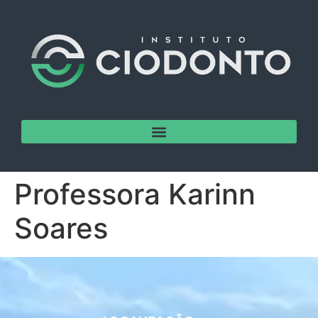
Professora Karinn
Soares