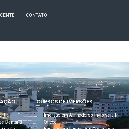
OCENTE
CONTATO
IZAÇÃO
CURSOS DE IMERSÕES
ontia
Imersão em Alinhadores Invisíveis In
se Dentária
Oficce
nização
Imersão em Laminados Cerâmicos