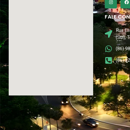
FALE CO
Rua Eli
(Sul), 
(86) 9
(86) 3