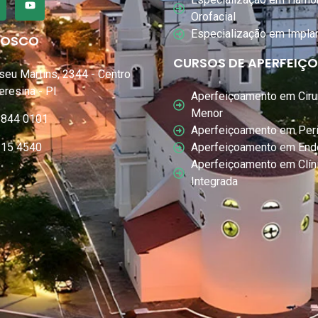
Orofacial
Especialização em Impla
NOSCO
CURSOS DE APERFEIÇ
seu Martins, 2344 - Centro
Teresina - PI
Aperfeiçoamento em Cirur
Menor
8844 0101
Aperfeiçoamento em Peri
Aperfeiçoamento em End
215 4540
Aperfeiçoamento em Clín
Integrada