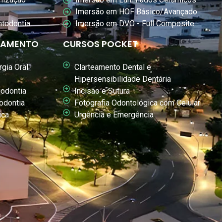
Imersão em HOF Básico/Avançado
ntodontia
Imersão em DVO - Full Composite
OAMENTO
CURSOS POCKET
gia Oral
Clarteamento Dental e
Hipersensibilidade Dentária
odontia
Incisão e Sutura
odontia
Fotografia Odontológica com Celular
ica
Urgência e Emergência