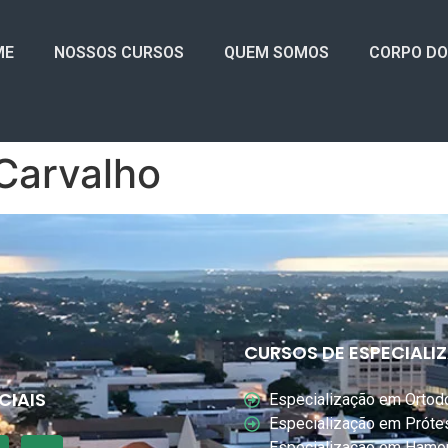
ME
NOSSOS CURSOS
QUEM SOMOS
CORPO D
Carvalho
CURSOS DE ESPECIAL
CIAIS
Especialização em Ortod
Especialização em Próte
Especialização em Hamo