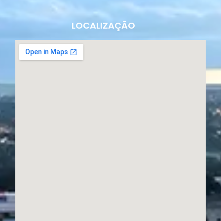
LOCALIZAÇÃO